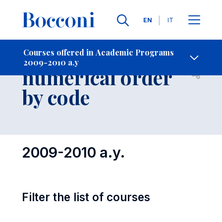
Languages
EN
IT
Contact Us
-
Courses in
Courses offered in Academic Programs
2009-2010 a.y
numerical order
Open s
by code
2009-2010 a.y.
Filter the list of courses