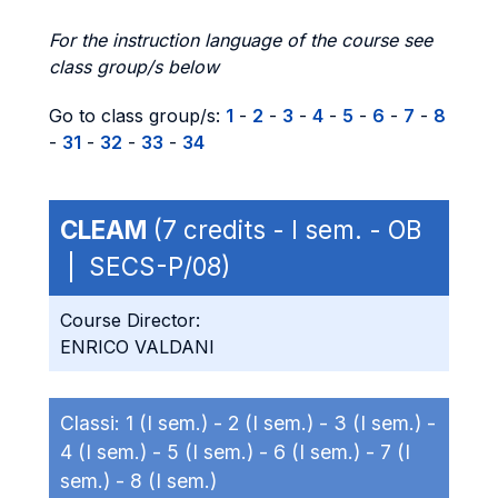
For the instruction language of the course see
class group/s below
Go to class group/s:
1
-
2
-
3
-
4
-
5
-
6
-
7
-
8
-
31
-
32
-
33
-
34
CLEAM
(7 credits - I sem. - OB
| SECS-P/08)
Course Director:
ENRICO VALDANI
Classi:
1 (I sem.) -
2 (I sem.) -
3 (I sem.) -
4 (I sem.) -
5 (I sem.) -
6 (I sem.) -
7 (I
sem.) -
8 (I sem.)