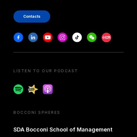
Contacts
Stay in touch
Facebook
Linkedin
Youtube
Instagram
Tiktok
Weechat
Xiaohongshu/
LISTEN TO OUR PODCAST
Spotify
Spreaker
Apple podcast
BOCCONI SPHERES
SDA Bocconi School of Management