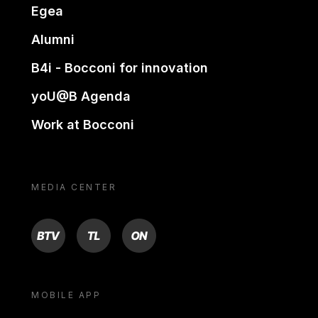
Egea
Alumni
B4i - Bocconi for innovation
yoU@B Agenda
Work at Bocconi
MEDIA CENTER
BTV
TL
ON
MOBILE APP