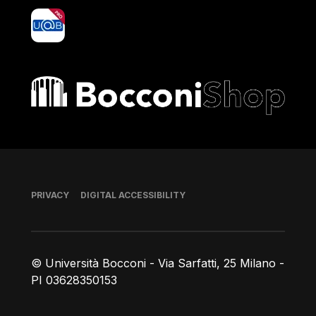
yoU@B
Bocconi shop
Footer
PRIVACY
DIGITAL ACCESSIBILITY
© Università Bocconi - Via Sarfatti, 25 Milano -
PI 03628350153