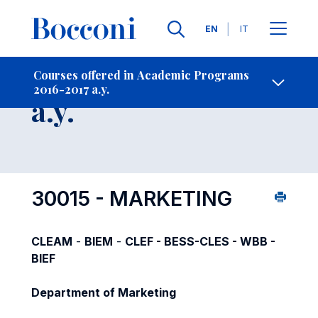
Languages
EN
IT
Contact Us
-
Course 2016-2017
Courses offered in Academic Programs
2016-2017 a.y.
Open s
a.y.
30015 - MARKETING
CLEAM
-
BIEM
-
CLEF - BESS-CLES - WBB -
BIEF
Department of Marketing