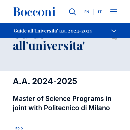
Lingue
EN
IT
Contatti
-
Guide
Guide all'Universita' a.a. 2024-2025
Open s
all'universita'
A.A. 2024-2025
Master of Science Programs in
joint with Politecnico di Milano
Titolo