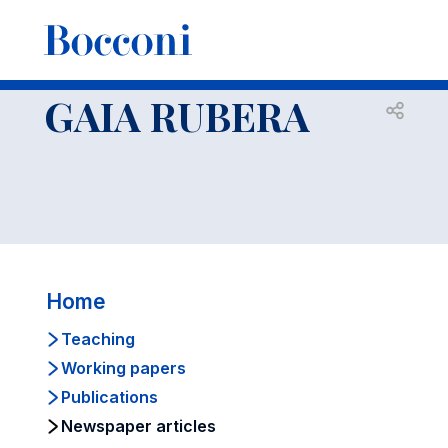
-
Faculty
GAIA RUBERA
Newspaper articles
GAIA RUBERA
Open s
Home
Teaching
Working papers
Publications
Newspaper articles