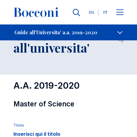
Lingue
EN
IT
Contatti
-
Guide
Guide all'Universita' a.a. 2019-2020
Open s
all'universita'
A.A. 2019-2020
Master of Science
Titolo