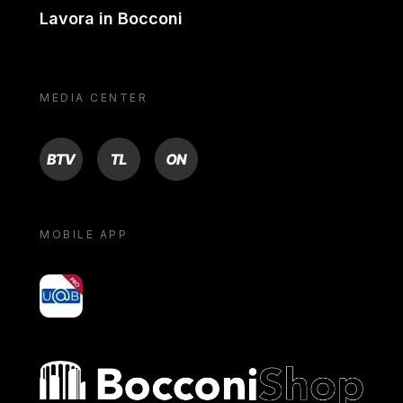
Lavora in Bocconi
MEDIA CENTER
BTV
TL
ON
MOBILE APP
yoU@B
Bocconi shop