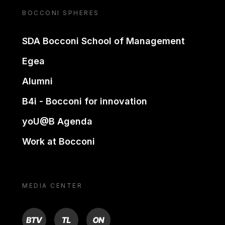
BOCCONI SPHERES
SDA Bocconi School of Management
Egea
Alumni
B4i - Bocconi for innovation
yoU@B Agenda
Work at Bocconi
MEDIA CENTER
BTV
TL
ON