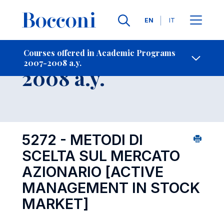
Languages
EN
IT
Contact Us
-
Course 2007-
Courses offered in Academic Programs
2007-2008 a.y.
Open s
2008 a.y.
5272 - METODI DI
SCELTA SUL MERCATO
AZIONARIO
[ACTIVE
MANAGEMENT IN STOCK
MARKET]