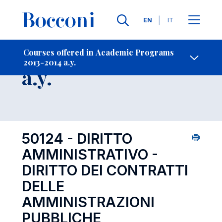
Languages
EN
IT
Contact Us
-
Course 2013-2014
Courses offered in Academic Programs
2013-2014 a.y.
Open s
a.y.
50124 - DIRITTO
AMMINISTRATIVO -
DIRITTO DEI CONTRATTI
DELLE
AMMINISTRAZIONI
PUBBLICHE