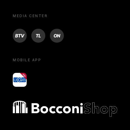
MEDIA CENTER
BTV
TL
ON
MOBILE APP
yoU@B
Bocconi shop