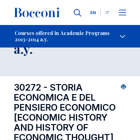
Languages
EN
IT
Contact Us
-
Course 2013-2014
Courses offered in Academic Programs
2013-2014 a.y.
Open s
a.y.
30272 - STORIA
ECONOMICA E DEL
PENSIERO ECONOMICO
[ECONOMIC HISTORY
AND HISTORY OF
ECONOMIC THOUGHT]