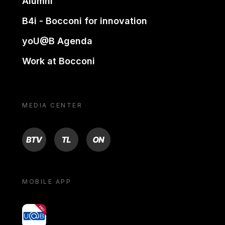
Alumni
B4i - Bocconi for innovation
yoU@B Agenda
Work at Bocconi
MEDIA CENTER
BTV
TL
ON
MOBILE APP
yoU@B