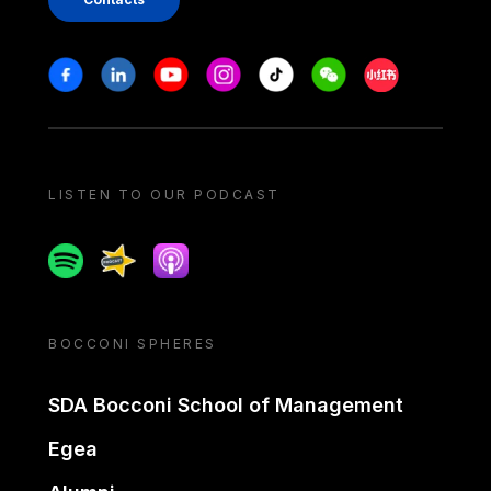
Stay in touch
Facebook
Linkedin
Youtube
Instagram
Tiktok
Weechat
Xiaohongshu/
LISTEN TO OUR PODCAST
Spotify
Spreaker
Apple podcast
BOCCONI SPHERES
SDA Bocconi School of Management
Egea