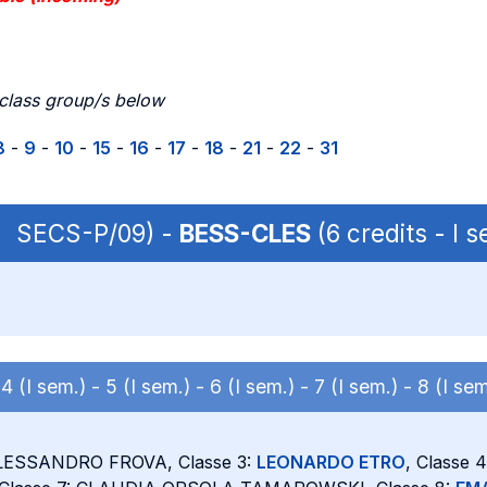
 class group/s below
8
-
9
-
10
-
15
-
16
-
17
-
18
-
21
-
22
-
31
 | SECS-P/09) -
BESS-CLES
(6 credits - I
-
4 (I sem.) -
5 (I sem.) -
6 (I sem.) -
7 (I sem.) -
8 (I sem
ALESSANDRO FROVA, Classe 3:
LEONARDO ETRO
, Classe 