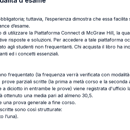
odalità d'esame
bbligatoria; tuttavia, l’esperienza dimostra che essa facilit
mance d’esame.
ato di utilizzare la Piattaforma Connect di McGraw Hill, la qu
ive risposte e soluzioni. Per accedere a tale piattaforma oc
ato agli studenti non frequentanti. Chi acquista il libro ha i
anti ed i concetti essenziali.
anno frequentato (la frequenza verrà verificata con modali
rove parziali scritte (la prima a metà corso e la seconda a
diciotto in entrambe le prove) viene registrata d'ufficio l
à ottenuto una media pari ad almeno 30,5.
re una prova generale a fine corso.
scritte sono così strutturate:
o l’una).