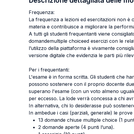
Descrizione dettagliata delle m
Frequenza:
La frequenza a lezioni ed esercitazioni non è o
materia e contribuisce a migliorare la perfor
A tutti gli studenti frequentanti viene consigli
domandemultiple choiceed esercizi con le relat
l’utilizzo della piattaforma è vivamente consigli
versione digitale che evidenzia le parti più rilev
Per i frequentanti:
L'esame è in forma scritta. Gli studenti che h
possono sostenere con il proprio docente due p
superano l'esame (con un voto almeno uguale a 
per eccesso. La lode verrà concessa a chi avr
In alternativa, chi lo desiderasse può sostene
In ambedue i casi (parziali, generale) le prove 
13 domande chiuse multiple choice (1 punt
2 domande aperte (4 punti l’una).