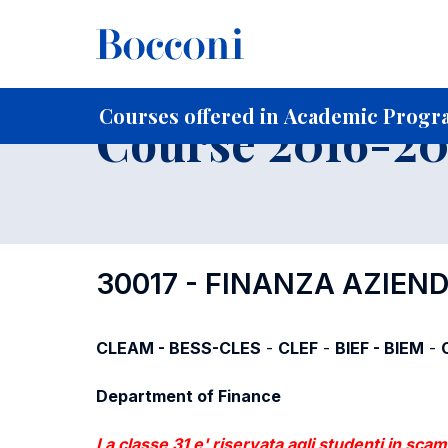
-
Home
For current Students
Course profiles
Course po
Courses offered in Academic Progra
Course 2016-201
30017 - FINANZA AZIEN
CLEAM - BESS-CLES
-
CLEF
-
BIEF - BIEM
-
Department of Finance
La classe 31 e' riservata agli studenti in sca