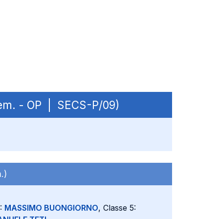
 sem. - OP | SECS-P/09)
.)
4:
MASSIMO BUONGIORNO
, Classe 5: