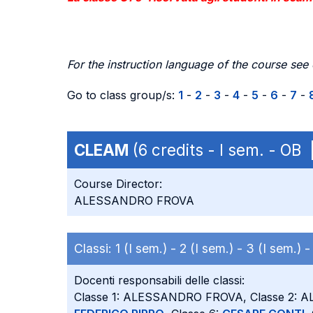
For the instruction language of the course see
Go to class group/s:
1
-
2
-
3
-
4
-
5
-
6
-
7
-
CLEAM
(6 credits - I sem. - OB
Course Director:
ALESSANDRO FROVA
Classi:
1 (I sem.) -
2 (I sem.) -
3 (I sem.) 
Docenti responsabili delle classi:
Classe 1: ALESSANDRO FROVA, Classe 2: 