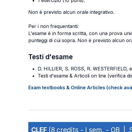
1 esercizio (10 punti).
Non è previsto alcun orale integrativo.
Per i non frequentanti:
L'esame è in forma scritta, con una prova uni
punteggi di cui sopra. Non è previsto alcun ora
Testi d'esame
D. HILLIER, S. ROSS, R. WESTERFIELD, et 
Testi d'esame & Articoli on line (verifica di
Exam textbooks & Online Articles (check avail
CLEF
(8 credits - I sem. - OB |