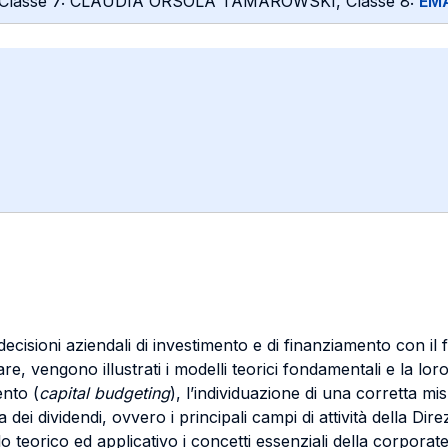
 Classe 7: CLAUDIA ORSOLA TAMAROWSKI, Classe 8:
EMA
 decisioni aziendali di investimento e di finanziamento con il fi
lare, vengono illustrati i modelli teorici fondamentali e la lo
ento (
capital budgeting
), l’individuazione di una corretta mi
ca dei dividendi, ovvero i principali campi di attività della Dir
lo teorico ed applicativo i concetti essenziali della corporat