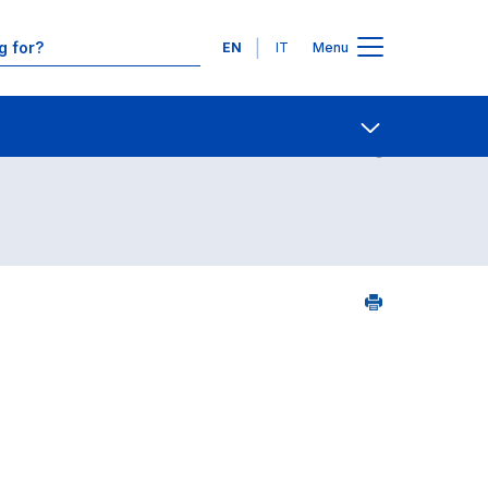
Languages
EN
IT
Menu
Contact Us
Open share