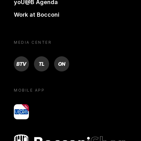
yoU@B Agenda
Work at Bocconi
MEDIA CENTER
BTV
TL
ON
MOBILE APP
yoU@B
Bocconi shop