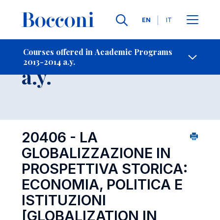
Languages
EN
IT
Contact Us
-
Course 2013-2014
Courses offered in Academic Programs
2013-2014 a.y.
Open s
a.y.
20406 - LA
GLOBALIZZAZIONE IN
PROSPETTIVA STORICA:
ECONOMIA, POLITICA E
ISTITUZIONI
[GLOBALIZATION IN