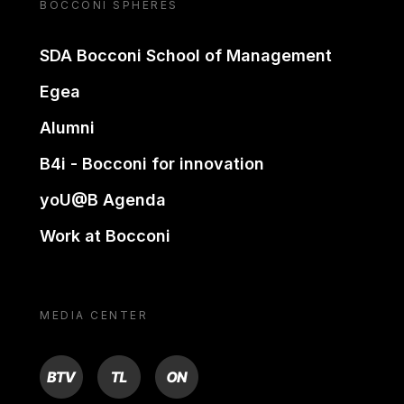
BOCCONI SPHERES
SDA Bocconi School of Management
Egea
Alumni
B4i - Bocconi for innovation
yoU@B Agenda
Work at Bocconi
MEDIA CENTER
BTV
TL
ON