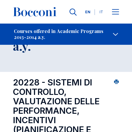
Languages
EN
IT
Contact Us
-
Course 2013-2014
Courses offered in Academic Programs
2013-2014 a.y.
Open s
a.y.
20228 - SISTEMI DI
CONTROLLO,
VALUTAZIONE DELLE
PERFORMANCE,
INCENTIVI
(PIANIFICAZIONE E