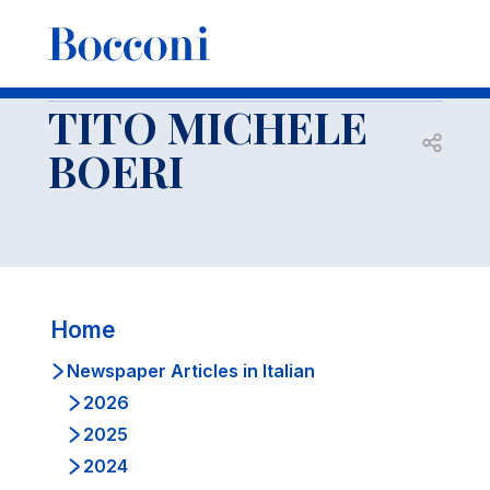
-
Faculty
TITO MICHELE BOERI
Newspaper Articles in Italian
2023
TITO MICHELE
Open s
BOERI
Home
Newspaper Articles in Italian
2026
2025
2024