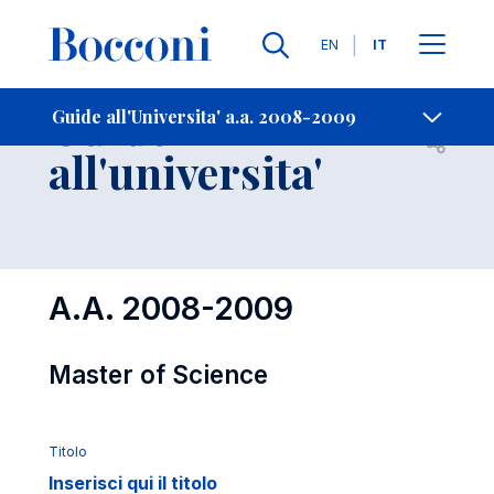
Lingue
EN
IT
Contatti
-
Guide
Guide all'Universita' a.a. 2008-2009
Open s
all'universita'
A.A. 2008-2009
Master of Science
Titolo