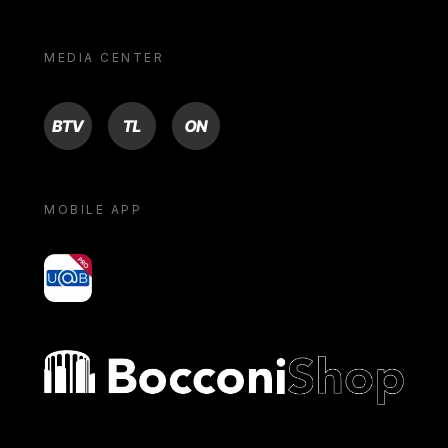
MEDIA CENTER
BTV
TL
ON
MOBILE APP
yoU@B
Bocconi shop