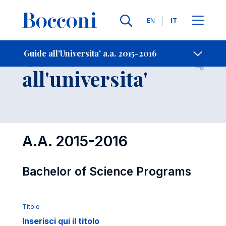
Lingue
EN
IT
Contatti
-
Guide
Guide all'Universita' a.a. 2015-2016
Open s
all'universita'
A.A. 2015-2016
Bachelor of Science Programs
Titolo