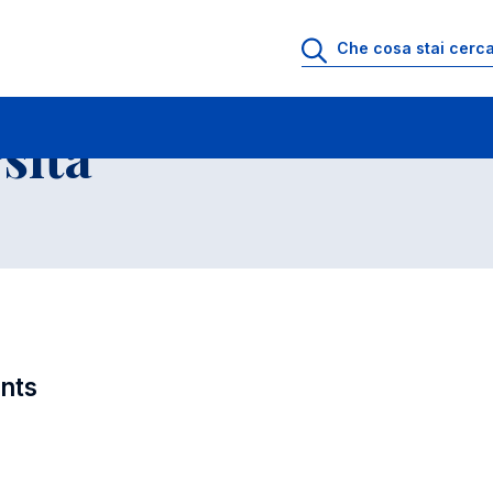
ll'Universita' a.a. 2013-2014
Corsi singoli
sita'
ents