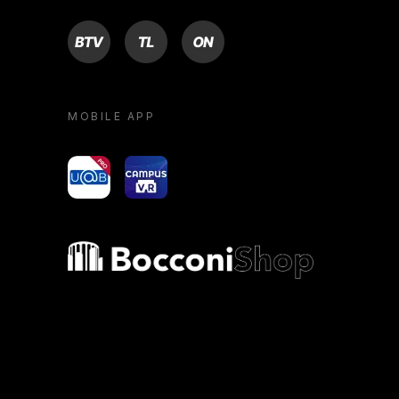
BTV
TL
ON
MOBILE APP
yoU@B
Campus VR
Bocconi shop