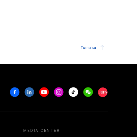
Torna su
Facebook
Linkedin
Youtube
Instagram
Tiktok
Weechat
Xiaohongshu/R
MEDIA CENTER