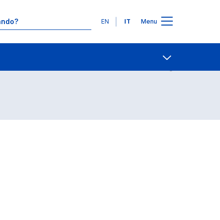
Lingue
EN
IT
Menu
Contatti
Open share