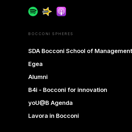
Spotify
Spreaker
Apple podcast
BOCCONI SPHERES
SDA Bocconi School of Managemen
Egea
Alumni
B4i - Bocconi for innovation
yoU@B Agenda
Lavora in Bocconi