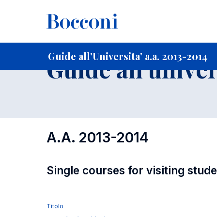
-
Home
Per studenti iscritti
Guide all'Universita'
Guide a
Guide all'Universita' a.a. 2013-2014
Guide all'univer
A.A. 2013-2014
Single courses for visiting stud
Titolo