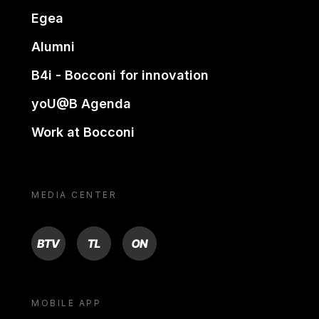
Egea
Alumni
B4i - Bocconi for innovation
yoU@B Agenda
Work at Bocconi
MEDIA CENTER
BTV
TL
ON
MOBILE APP