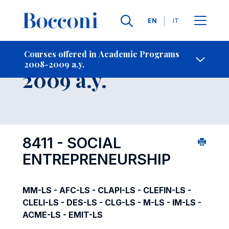
Languages
EN
IT
Contact Us
-
Course 2008-
Courses offered in Academic Programs
2008-2009 a.y.
Open s
2009 a.y.
8411 - SOCIAL
ENTREPRENEURSHIP
MM-LS - AFC-LS - CLAPI-LS - CLEFIN-LS -
CLELI-LS - DES-LS - CLG-LS - M-LS - IM-LS -
ACME-LS - EMIT-LS