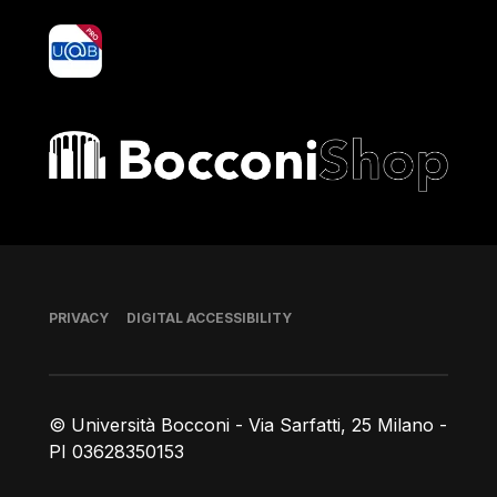
yoU@B
Bocconi shop
Footer
PRIVACY
DIGITAL ACCESSIBILITY
© Università Bocconi - Via Sarfatti, 25 Milano -
PI 03628350153