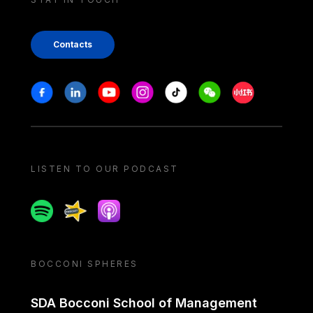
Contacts
Stay in touch
Facebook
Linkedin
Youtube
Instagram
Tiktok
Weechat
Xiaohongshu/
LISTEN TO OUR PODCAST
Spotify
Spreaker
Apple podcast
BOCCONI SPHERES
SDA Bocconi School of Management