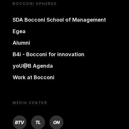
BOCCONI SPHERES
SDA Bocconi School of Management
Egea
Alumni
B4i - Bocconi for innovation
yoU@B Agenda
Work at Bocconi
MEDIA CENTER
BTV
TL
ON