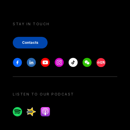
STAY IN TOUCH
Contacts
Stay in touch
Facebook
Linkedin
Youtube
Instagram
Tiktok
Weechat
Xiaohongshu/
LISTEN TO OUR PODCAST
Spotify
Spreaker
Apple podcast