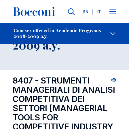
Languages
EN
IT
Contact Us
-
Course 2008-
Courses offered in Academic Programs
2008-2009 a.y.
Open s
2009 a.y.
8407 - STRUMENTI
MANAGERIALI DI ANALISI
COMPETITIVA DEI
SETTORI
[MANAGERIAL
TOOLS FOR
COMPETITIVE INDUSTRY