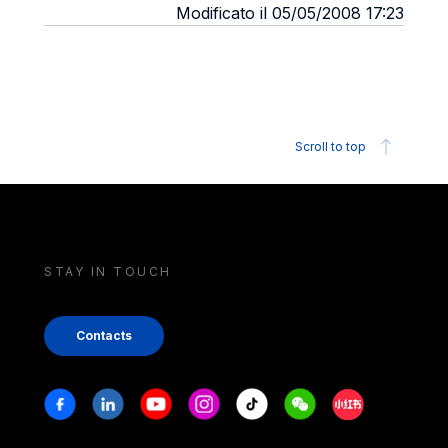
Modificato il 05/05/2008 17:23
Scroll to top
STAY IN TOUCH
Contacts
Stay in touch
Facebook
Linkedin
Youtube
Instagram
Tiktok
Weechat
Xiaohongshu/