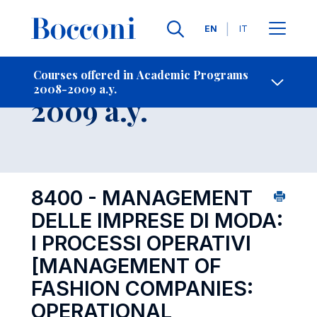
Languages
EN
IT
Contact Us
-
Course 2008-
Courses offered in Academic Programs
2008-2009 a.y.
Open s
2009 a.y.
8400 - MANAGEMENT
DELLE IMPRESE DI MODA:
I PROCESSI OPERATIVI
[MANAGEMENT OF
FASHION COMPANIES:
OPERATIONAL