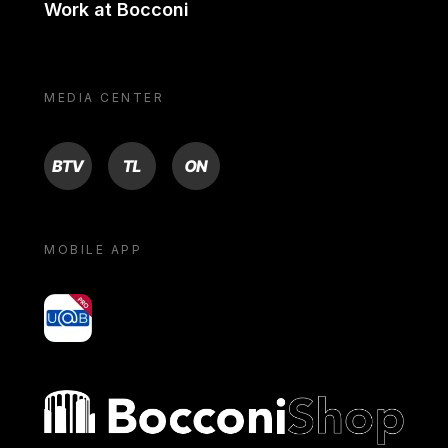
Work at Bocconi
MEDIA CENTER
BTV
TL
ON
MOBILE APP
yoU@B
Bocconi shop