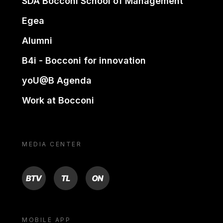
SDA Bocconi School of Management
Egea
Alumni
B4i - Bocconi for innovation
yoU@B Agenda
Work at Bocconi
MEDIA CENTER
BTV
TL
ON
MOBILE APP