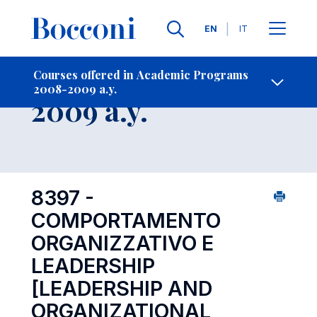
Languages
EN
IT
Contact Us
-
Course 2008-
Courses offered in Academic Programs
2008-2009 a.y.
Open s
2009 a.y.
8397 -
COMPORTAMENTO
ORGANIZZATIVO E
LEADERSHIP
[LEADERSHIP AND
ORGANIZATIONAL