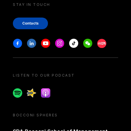
STAY IN TOUCH
Contacts
Stay in touch
Facebook
Linkedin
Youtube
Instagram
Tiktok
Weechat
Xiaohongshu/
LISTEN TO OUR PODCAST
Spotify
Spreaker
Apple podcast
BOCCONI SPHERES