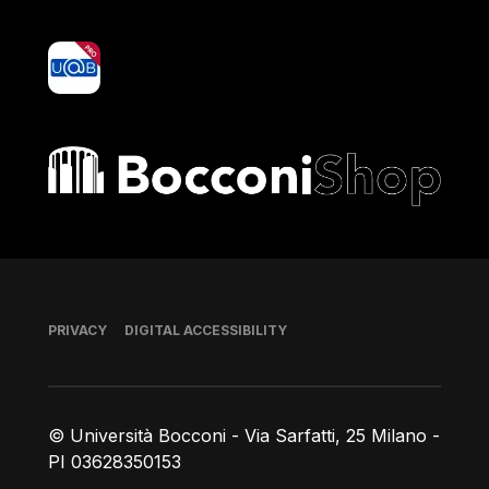
yoU@B
Bocconi shop
Footer
PRIVACY
DIGITAL ACCESSIBILITY
© Università Bocconi - Via Sarfatti, 25 Milano -
PI 03628350153