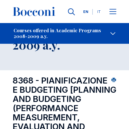
Languages
EN
IT
Contact Us
-
Course 2008-
Courses offered in Academic Programs
2008-2009 a.y.
Open s
2009 a.y.
8368 - PIANIFICAZIONE
E BUDGETING
[PLANNING
AND BUDGETING
(PERFORMANCE
MEASUREMENT,
EVALUATION AND