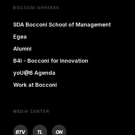
BOCCONI SPHERES
SDA Bocconi School of Management
Egea
Alumni
B4i - Bocconi for innovation
yoU@B Agenda
Work at Bocconi
MEDIA CENTER
BTV
TL
ON