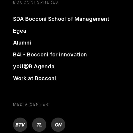
BOCCONI SPHERES
SDA Bocconi School of Management
Egea
Alumni
B4i - Bocconi for innovation
yoU@B Agenda
Work at Bocconi
MEDIA CENTER
BTV
TL
ON