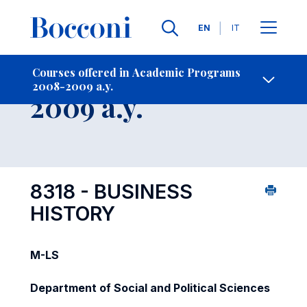
Languages
EN
IT
Contact Us
-
Course 2008-
Courses offered in Academic Programs
2008-2009 a.y.
Open s
2009 a.y.
8318 - BUSINESS
HISTORY
M-LS
Department of Social and Political Sciences