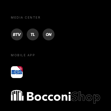
MEDIA CENTER
BTV
TL
ON
MOBILE APP
yoU@B
Bocconi shop