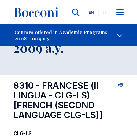
Languages
EN
IT
Contact Us
-
Course 2008-
Courses offered in Academic Programs
2008-2009 a.y.
Open s
2009 a.y.
8310 - FRANCESE (II
LINGUA - CLG-LS)
[FRENCH (SECOND
LANGUAGE CLG-LS)]
CLG-LS