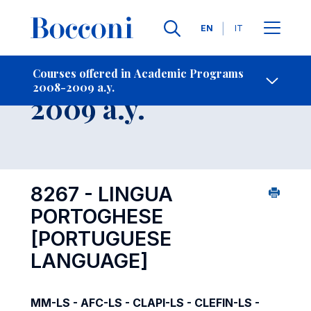
Languages
EN
IT
Contact Us
-
Course 2008-
Courses offered in Academic Programs
2008-2009 a.y.
Open s
2009 a.y.
8267 - LINGUA
PORTOGHESE
[PORTUGUESE
LANGUAGE]
MM-LS - AFC-LS - CLAPI-LS - CLEFIN-LS -