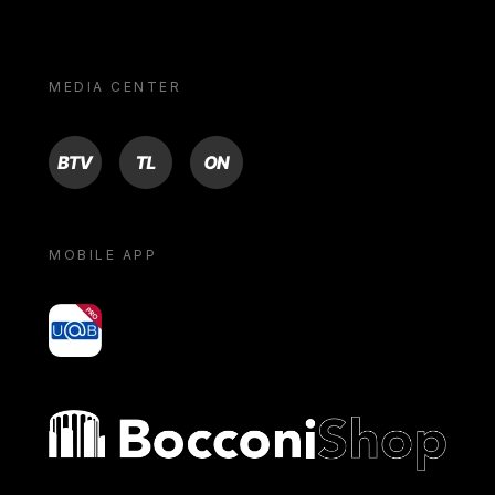
MEDIA CENTER
BTV
TL
ON
MOBILE APP
yoU@B
Bocconi shop