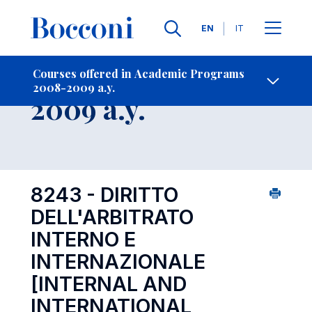
Languages
EN
IT
Contact Us
-
Course 2008-
Courses offered in Academic Programs
2008-2009 a.y.
Open s
2009 a.y.
8243 - DIRITTO
DELL'ARBITRATO
INTERNO E
INTERNAZIONALE
[INTERNAL AND
INTERNATIONAL