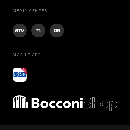
MEDIA CENTER
BTV
TL
ON
MOBILE APP
yoU@B
Bocconi shop