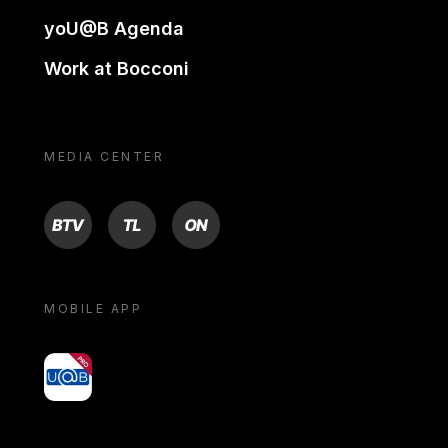
yoU@B Agenda
Work at Bocconi
MEDIA CENTER
BTV
TL
ON
MOBILE APP
yoU@B