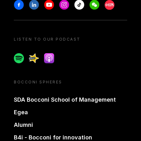
Stay in touch
Facebook
Linkedin
Youtube
Instagram
Tiktok
Weechat
Xiaohongshu/
LISTEN TO OUR PODCAST
Spotify
Spreaker
Apple podcast
BOCCONI SPHERES
SDA Bocconi School of Management
Egea
Alumni
B4i - Bocconi for innovation