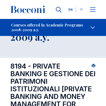
Languages
EN
IT
Contact Us
-
Course 2008-
Courses offered in Academic Programs
2008-2009 a.y.
Open s
2009 a.y.
8194 - PRIVATE
BANKING E GESTIONE DEI
PATRIMONI
ISTITUZIONALI
[PRIVATE
BANKING AND MONEY
MANAGEMENT FOR