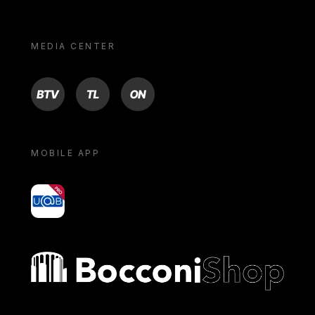
MEDIA CENTER
BTV
TL
ON
MOBILE APP
yoU@B
Bocconi shop