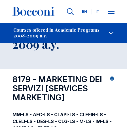
Languages
EN
IT
Contact Us
-
Course 2008-
Courses offered in Academic Programs
2008-2009 a.y.
Open s
2009 a.y.
8179 - MARKETING DEI
SERVIZI
[SERVICES
MARKETING]
MM-LS - AFC-LS - CLAPI-LS - CLEFIN-LS -
CLELI-LS - DES-LS - CLG-LS - M-LS - IM-LS -