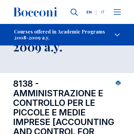
Languages
EN
IT
Contact Us
-
Course 2008-
Courses offered in Academic Programs
2008-2009 a.y.
Open s
2009 a.y.
8138 -
AMMINISTRAZIONE E
CONTROLLO PER LE
PICCOLE E MEDIE
IMPRESE
[ACCOUNTING
AND CONTROL FOR