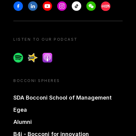
Stay in touch
Facebook
Linkedin
Youtube
Instagram
Tiktok
Weechat
Xiaohongshu/
LISTEN TO OUR PODCAST
Spotify
Spreaker
Apple podcast
BOCCONI SPHERES
SDA Bocconi School of Management
Egea
Alumni
B4i - Bocconi for innovation