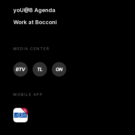
yoU@B Agenda
Work at Bocconi
MEDIA CENTER
BTV
TL
ON
MOBILE APP
yoU@B