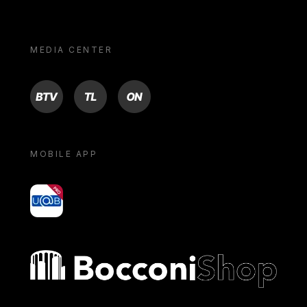
MEDIA CENTER
BTV
TL
ON
MOBILE APP
yoU@B
Bocconi shop