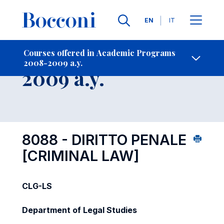
Languages
EN
IT
Contact Us
-
Course 2008-
Courses offered in Academic Programs
2008-2009 a.y.
Open s
2009 a.y.
8088 - DIRITTO PENALE
[CRIMINAL LAW]
CLG-LS
Department of Legal Studies