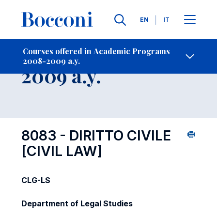
Languages
EN
IT
Contact Us
-
Course 2008-
Courses offered in Academic Programs
2008-2009 a.y.
Open s
2009 a.y.
8083 - DIRITTO CIVILE
[CIVIL LAW]
CLG-LS
Department of Legal Studies