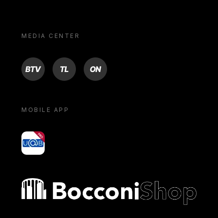
MEDIA CENTER
BTV
TL
ON
MOBILE APP
yoU@B
Bocconi shop