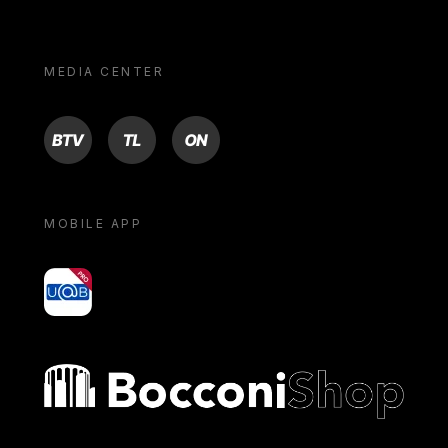
MEDIA CENTER
BTV
TL
ON
MOBILE APP
yoU@B
Bocconi shop