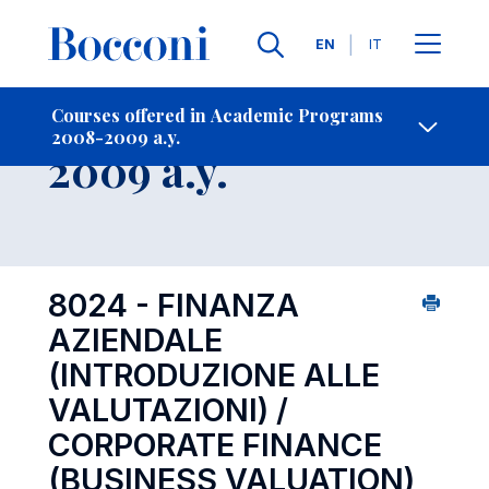
Languages
EN
IT
Contact Us
-
Course 2008-
Courses offered in Academic Programs
2008-2009 a.y.
Open s
2009 a.y.
8024 - FINANZA
AZIENDALE
(INTRODUZIONE ALLE
VALUTAZIONI) /
CORPORATE FINANCE
(BUSINESS VALUATION)