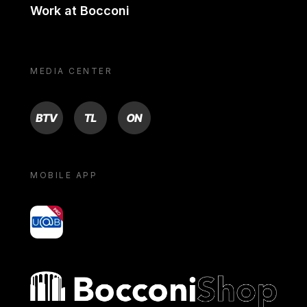
Work at Bocconi
MEDIA CENTER
BTV
TL
ON
MOBILE APP
yoU@B
Bocconi shop