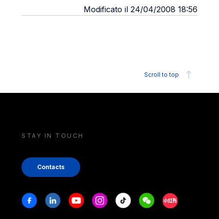
Modificato il 24/04/2008 18:56
Scroll to top
STAY IN TOUCH
Contacts
Stay in touch
Facebook
Linkedin
Youtube
Instagram
Tiktok
Weechat
Xiaohongshu/