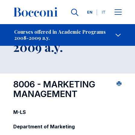
Languages
EN
IT
Contact Us
-
Course 2008-
Courses offered in Academic Programs
2008-2009 a.y.
Open s
2009 a.y.
8006 - MARKETING
MANAGEMENT
M-LS
Department of Marketing