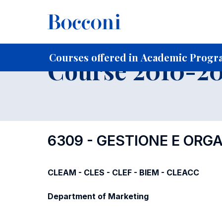
-
Home
For current Students
Course profiles
Course po
Courses offered in Academic Progra
Course 2010-201
6309 - GESTIONE E ORG
CLEAM - CLES - CLEF - BIEM - CLEACC
Department of Marketing