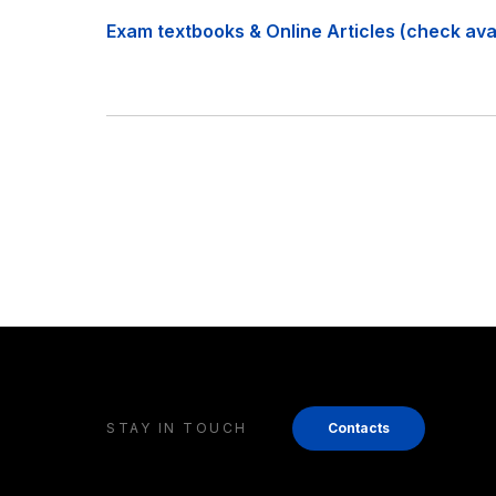
Exam textbooks & Online Articles (check avail
STAY IN TOUCH
Contacts