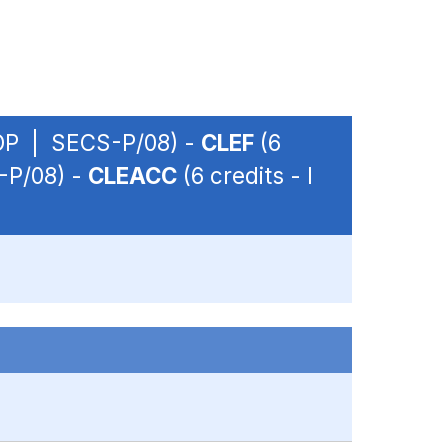
- OP | SECS-P/08) -
CLEF
(6
S-P/08) -
CLEACC
(6 credits - I