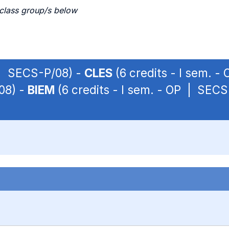
 class group/s below
 | SECS-P/08) -
CLES
(6 credits - I sem. 
08) -
BIEM
(6 credits - I sem. - OP | SEC