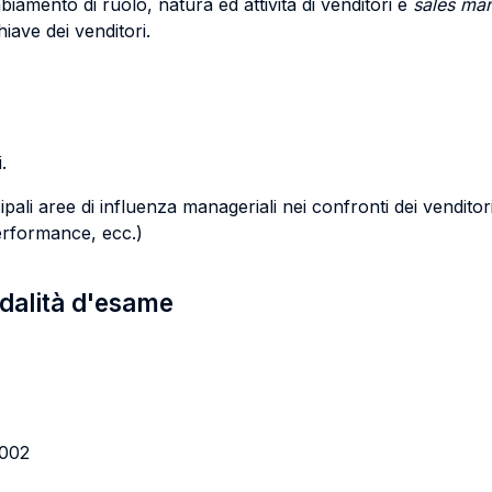
iamento di ruolo, natura ed attività di venditori e
sales ma
ave dei venditori.
.
ali aree di influenza manageriali nei confronti dei venditori
performance, ecc.)
odalità d'esame
2002