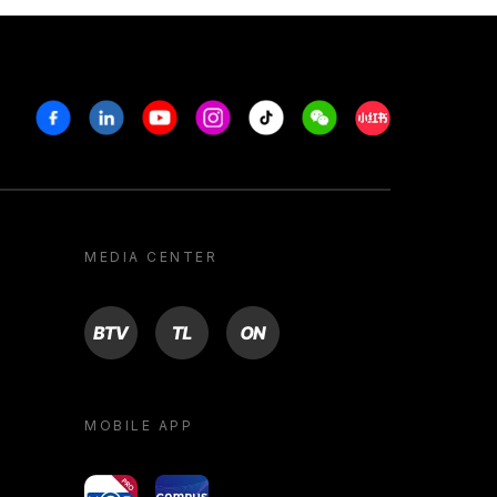
Facebook
Linkedin
Youtube
Instagram
Tiktok
Weechat
Xiaohongshu/R
MEDIA CENTER
BTV
TL
ON
MOBILE APP
yoU@B
Campus VR