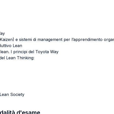
Way
Kaizen) e sistemi di management per l’apprendimento organ
duttivo Lean
 lean. I principi del Toyota Way
 del Lean Thinking:
 Lean Society
odalità d'esame