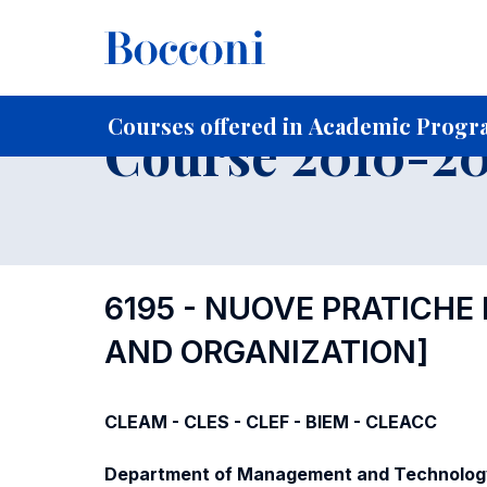
-
Home
For current Students
Course profiles
Course po
Courses offered in Academic Progra
Course 2010-201
6195 - NUOVE PRATICHE
AND ORGANIZATION]
CLEAM - CLES - CLEF - BIEM - CLEACC
Department of Management and Technolog