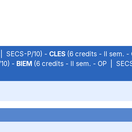
P | SECS-P/10) -
CLES
(6 credits - II sem.
/10) -
BIEM
(6 credits - II sem. - OP | SEC