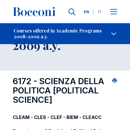
Languages
EN
IT
Contact Us
-
Course 2008-
Courses offered in Academic Programs
2008-2009 a.y.
Open s
2009 a.y.
6172 - SCIENZA DELLA
POLITICA
[POLITICAL
SCIENCE]
CLEAM - CLES - CLEF - BIEM - CLEACC