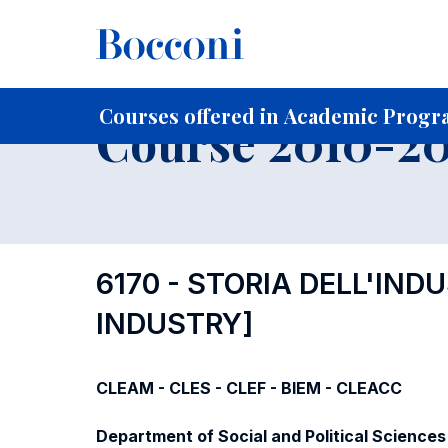
-
Home
For current Students
Course profiles
Course po
Courses offered in Academic Progra
Course 2010-201
6170 - STORIA DELL'IN
INDUSTRY]
CLEAM - CLES - CLEF - BIEM - CLEACC
Department of Social and Political Sciences