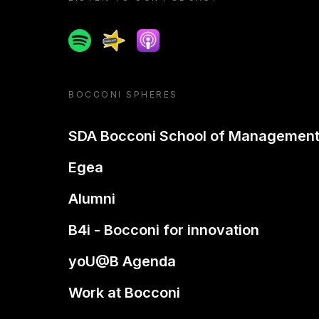
Spotify
Spreaker
Apple podcast
BOCCONI SPHERES
SDA Bocconi School of Managemen
Egea
Alumni
B4i - Bocconi for innovation
yoU@B Agenda
Work at Bocconi