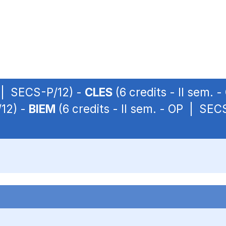
P | SECS-P/12) -
CLES
(6 credits - II sem.
/12) -
BIEM
(6 credits - II sem. - OP | SEC