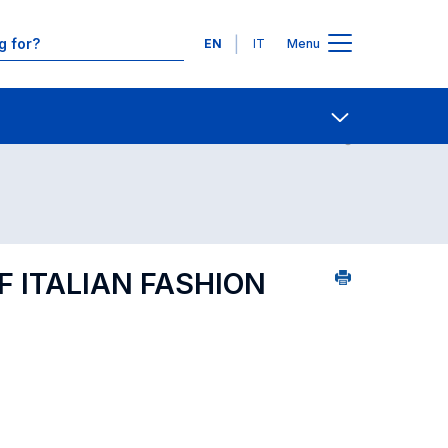
Languages
EN
IT
Menu
urse search - alphabetical order
Contact Us
Open share
F ITALIAN FASHION