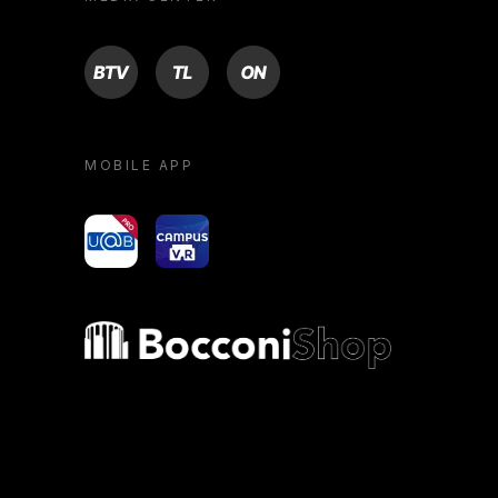
BTV
TL
ON
MOBILE APP
yoU@B
Campus VR
Bocconi shop