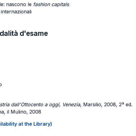
le: nascono le
fashion capitals
 internazionali
odalità d'esame
o
a
stria dall'Ottocento a oggi, Venezia
, Marsilio, 2008, 2
ed.
na, il Mulino, 2008
ability at the Library)