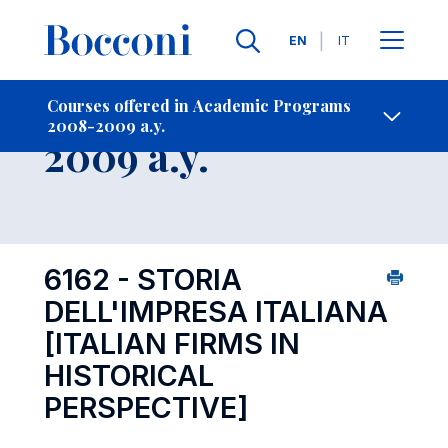
Languages
EN
IT
Contact Us
-
Course 2008-
Courses offered in Academic Programs
2008-2009 a.y.
Open s
2009 a.y.
6162 - STORIA
DELL'IMPRESA ITALIANA
[ITALIAN FIRMS IN
HISTORICAL
PERSPECTIVE]