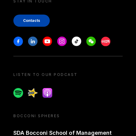
STAY IN TOUCH
Contacts
Stay in touch
Facebook
Linkedin
Youtube
Instagram
Tiktok
Weechat
Xiaohongshu/
LISTEN TO OUR PODCAST
Spotify
Spreaker
Apple podcast
BOCCONI SPHERES
SDA Bocconi School of Management