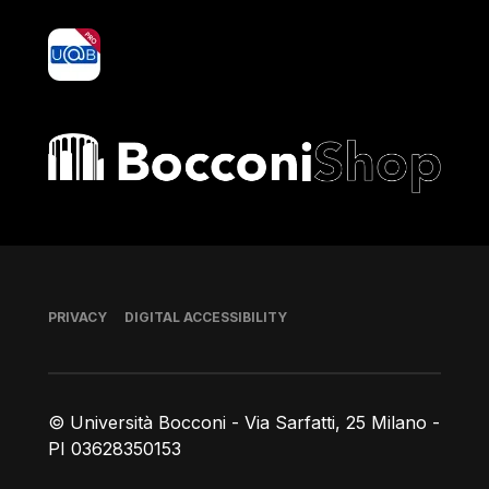
yoU@B
Bocconi shop
Footer
PRIVACY
DIGITAL ACCESSIBILITY
© Università Bocconi - Via Sarfatti, 25 Milano -
PI 03628350153