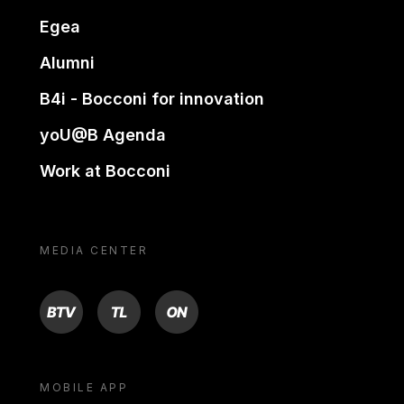
Egea
Alumni
B4i - Bocconi for innovation
yoU@B Agenda
Work at Bocconi
MEDIA CENTER
BTV
TL
ON
MOBILE APP