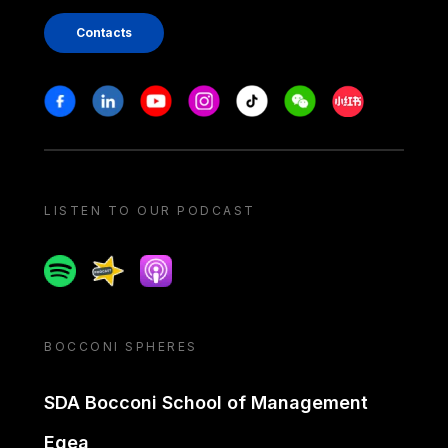
Contacts
Stay in touch
Facebook
Linkedin
Youtube
Instagram
Tiktok
Weechat
Xiaohongshu/
LISTEN TO OUR PODCAST
Spotify
Spreaker
Apple podcast
BOCCONI SPHERES
SDA Bocconi School of Management
Egea