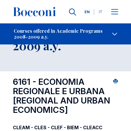
Languages
EN
IT
Contact Us
-
Course 2008-
Courses offered in Academic Programs
2008-2009 a.y.
Open s
2009 a.y.
6161 - ECONOMIA
REGIONALE E URBANA
[REGIONAL AND URBAN
ECONOMICS]
CLEAM - CLES - CLEF - BIEM - CLEACC