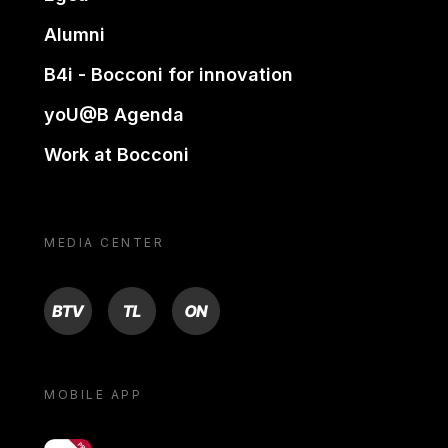
Alumni
B4i - Bocconi for innovation
yoU@B Agenda
Work at Bocconi
MEDIA CENTER
BTV
TL
ON
MOBILE APP