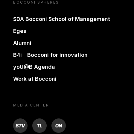
BOCCONI SPHERES
SDA Bocconi School of Management
Egea
Alumni
B4i - Bocconi for innovation
yoU@B Agenda
Work at Bocconi
MEDIA CENTER
BTV
TL
ON