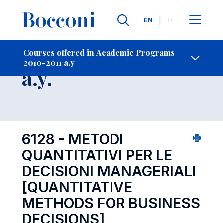
Languages
EN
IT
Contact Us
-
Course 2010-2011
Courses offered in Academic Programs
2010-2011 a.y
Open s
a.y.
6128 - METODI
QUANTITATIVI PER LE
DECISIONI MANAGERIALI
[QUANTITATIVE
METHODS FOR BUSINESS
DECISIONS]