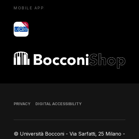
MOBILE APP
yoU@B
Bocconi shop
Footer
PRIVACY
DIGITAL ACCESSIBILITY
© Università Bocconi - Via Sarfatti, 25 Milano -