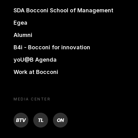
SDA Bocconi School of Management
Egea
Alumni
B4i - Bocconi for innovation
yoU@B Agenda
Work at Bocconi
MEDIA CENTER
BTV
TL
ON