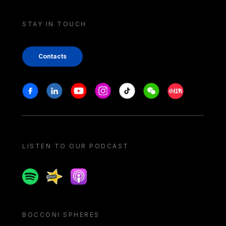
STAY IN TOUCH
Contacts
Stay in touch
Facebook
Linkedin
Youtube
Instagram
Tiktok
Weechat
Xiaohongshu/
LISTEN TO OUR PODCAST
Spotify
Spreaker
Apple podcast
BOCCONI SPHERES