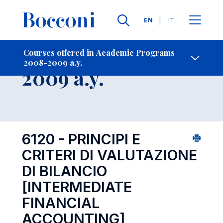
Languages
EN
IT
Contact Us
-
Course 2008-
Courses offered in Academic Programs
2008-2009 a.y.
Open s
2009 a.y.
6120 - PRINCIPI E
CRITERI DI VALUTAZIONE
DI BILANCIO
[INTERMEDIATE
FINANCIAL
ACCOUNTING]