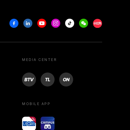
Facebook
Linkedin
Youtube
Instagram
Tiktok
Weechat
Xiaohongshu/R
MEDIA CENTER
BTV
TL
ON
MOBILE APP
yoU@B
Campus VR