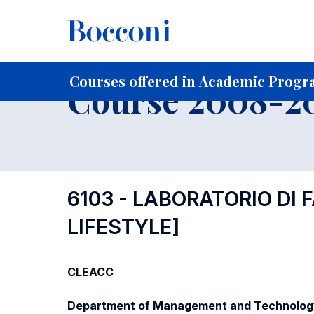
-
Home
For current Students
Course profiles
Course po
Courses offered in Academic Progr
Course 2008-20
6103 - LABORATORIO DI 
LIFESTYLE]
CLEACC
Department of Management and Technolog