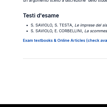
un argomento scelto a discrezione dello stude
Testi d'esame
S. SAVIOLO, S. TESTA,
Le imprese del s
S. SAVIOLO, E. CORBELLINI,
La scommes
Exam textbooks & Online Articles (check avail