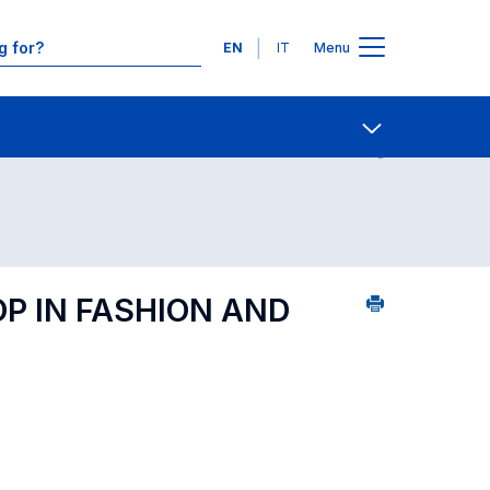
Languages
EN
IT
Menu
Course search - numerical order
Contact Us
Open share
P IN FASHION AND