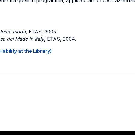
nte tra quelli in programma, applicato ad un caso aziendal
istema moda,
ETAS, 2005.
sa del
Made in Italy
, ETAS, 2004.
ability at the Library)