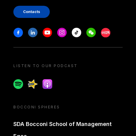
Contacts
Stay in touch
Facebook
Linkedin
Youtube
Instagram
Tiktok
Weechat
Xiaohongshu/
LISTEN TO OUR PODCAST
Spotify
Spreaker
Apple podcast
BOCCONI SPHERES
SDA Bocconi School of Management