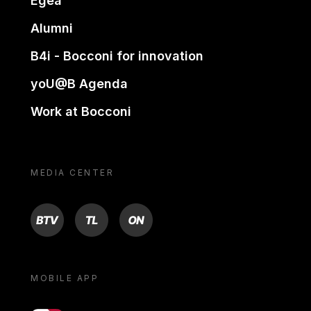
Egea
Alumni
B4i - Bocconi for innovation
yoU@B Agenda
Work at Bocconi
MEDIA CENTER
BTV
TL
ON
MOBILE APP