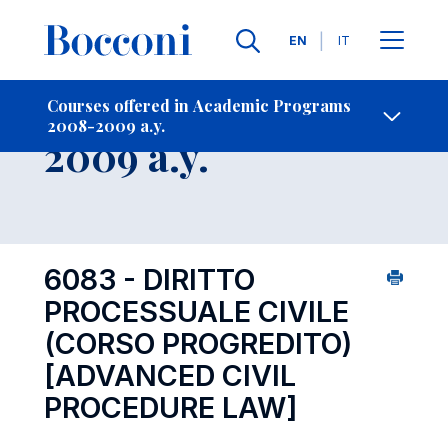
Languages
EN
IT
Contact Us
-
Course 2008-
Courses offered in Academic Programs
2008-2009 a.y.
Open s
2009 a.y.
6083 - DIRITTO
PROCESSUALE CIVILE
(CORSO PROGREDITO)
[ADVANCED CIVIL
PROCEDURE LAW]