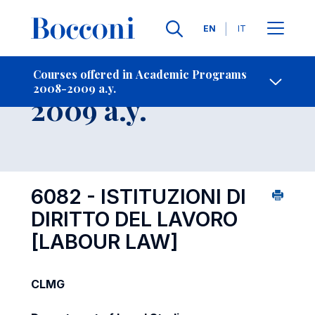
Languages
EN
IT
Contact Us
-
Course 2008-
Courses offered in Academic Programs
2008-2009 a.y.
Open s
2009 a.y.
6082 - ISTITUZIONI DI
DIRITTO DEL LAVORO
[LABOUR LAW]
CLMG