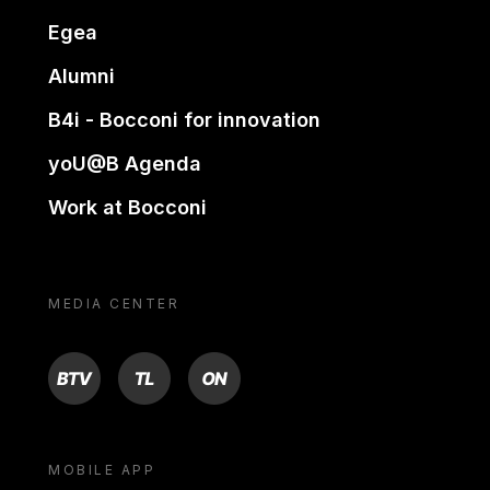
Egea
Alumni
B4i - Bocconi for innovation
yoU@B Agenda
Work at Bocconi
MEDIA CENTER
BTV
TL
ON
MOBILE APP