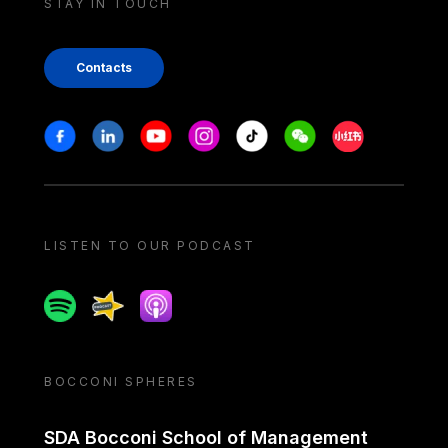
STAY IN TOUCH
Contacts
Stay in touch
Facebook
Linkedin
Youtube
Instagram
Tiktok
Weechat
Xiaohongshu/
LISTEN TO OUR PODCAST
Spotify
Spreaker
Apple podcast
BOCCONI SPHERES
SDA Bocconi School of Management