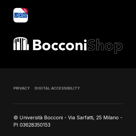
yoU@B
Bocconi shop
Footer
PRIVACY
DIGITAL ACCESSIBILITY
© Università Bocconi - Via Sarfatti, 25 Milano -
PI 03628350153