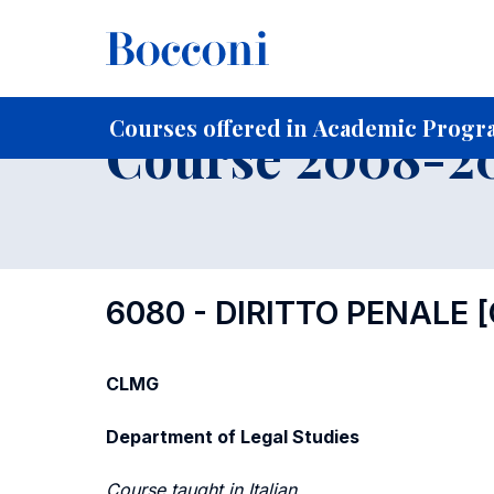
-
Home
For current Students
Course profiles
Course po
Courses offered in Academic Progr
Course 2008-20
6080 - DIRITTO PENALE
CLMG
Department of Legal Studies
Course taught in Italian