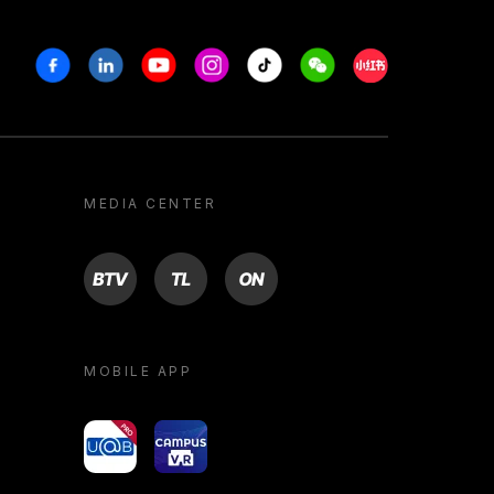
Facebook
Linkedin
Youtube
Instagram
Tiktok
Weechat
Xiaohongshu/R
MEDIA CENTER
BTV
TL
ON
MOBILE APP
yoU@B
Campus VR