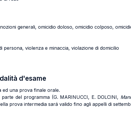
le: nozioni generali, omicidio doloso, omicidio colposo, omicid
o di persona, violenza e minaccia, violazione di domicilio
odalità d'esame
 ed una prova finale orale.
ima parte del programma (G. MARINUCCI, E. DOLCINI,
Manu
 della prova intermedia sará valido fino agli appelli di sette