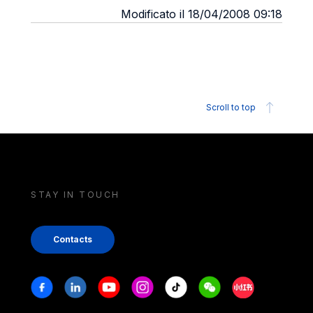
Modificato il 18/04/2008 09:18
Scroll to top
STAY IN TOUCH
Contacts
Stay in touch
Facebook
Linkedin
Youtube
Instagram
Tiktok
Weechat
Xiaohongshu/