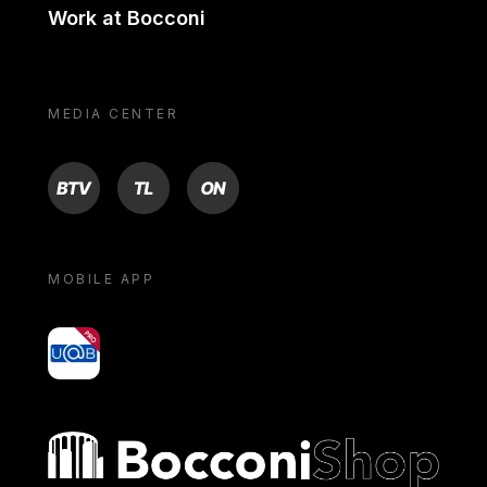
Work at Bocconi
MEDIA CENTER
BTV
TL
ON
MOBILE APP
yoU@B
Bocconi shop