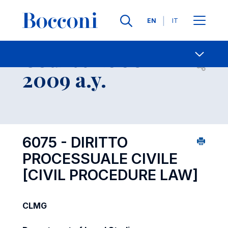
Languages
EN
IT
Contact Us
-
Course 2008-
Open s
2009 a.y.
6075 - DIRITTO
PROCESSUALE CIVILE
[CIVIL PROCEDURE LAW]
CLMG