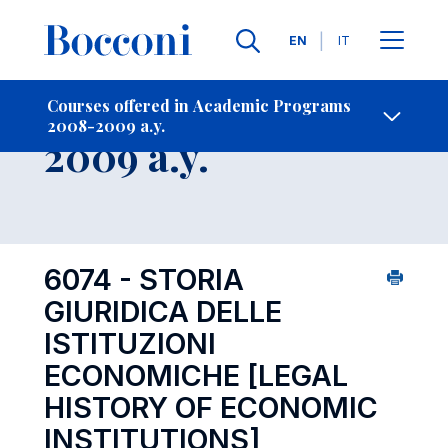
Languages
EN
IT
Contact Us
-
Course 2008-
Courses offered in Academic Programs
2008-2009 a.y.
Open s
2009 a.y.
6074 - STORIA
GIURIDICA DELLE
ISTITUZIONI
ECONOMICHE
[LEGAL
HISTORY OF ECONOMIC
INSTITUTIONS]