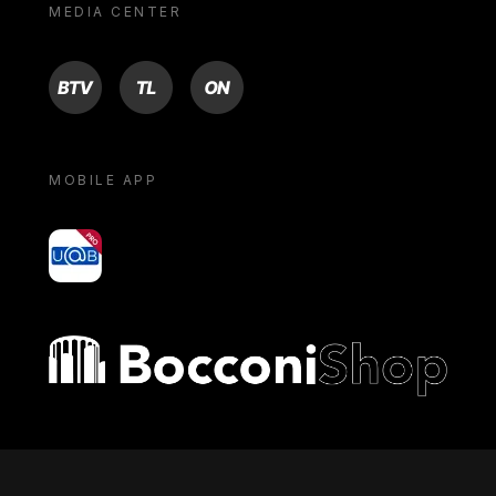
MEDIA CENTER
BTV
TL
ON
MOBILE APP
yoU@B
Bocconi shop