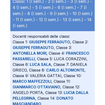
Classi:
1 (I sem.) -
2 (I sem.) -
3 (I sem.) -
4 (I sem.) -
5 (I sem.) -
6 (I sem.) -
7 (I
sem.) -
8 (I sem.) -
9 (I sem.) -
10 (I sem.)
-
11 (I sem.) -
12 (I sem.) -
13 (I sem.) -
14
(I sem.)
Docenti responsabili delle classi:
Classe 1:
GIUSEPPE FERRAGUTO
, Classe 2:
GIUSEPPE FERRAGUTO
, Classe 3:
ANTONELLA MORI
, Classe 4:
FRANCESCO
PASSARELLI
, Classe 5: LUCA CORAZZINI,
Classe 6:
LUCA SALA
, Classe 7: DANIELA
GRIECO, Classe 8:
CARLO ALTOMONTE
,
Classe 9: VALERIA GATTAI, Classe 10:
MARCO MAFFEZZOLI
, Classe 11:
GIANMARCO OTTAVIANO
, Classe 12:
ANGELO PORTA, Classe 13:
LUCIA DALLA
PELLEGRINA
, Classe 14:
DONATO
MASCIANDARO