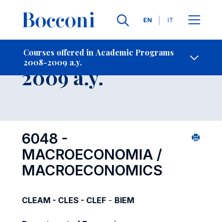
Languages
EN
IT
Contact Us
-
Course 2008-
Courses offered in Academic Programs
2008-2009 a.y.
Open s
2009 a.y.
6048 -
MACROECONOMIA /
MACROECONOMICS
CLEAM - CLES - CLEF
-
BIEM