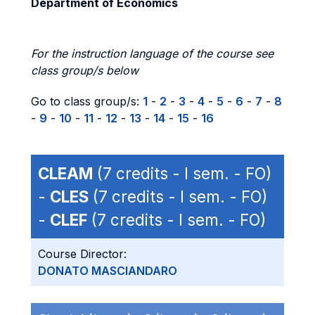
Department of Economics
For the instruction language of the course see
class group/s below
Go to class group/s:
1
-
2
-
3
-
4
-
5
-
6
-
7
-
8
-
9
-
10
-
11
-
12
-
13
-
14
-
15
-
16
CLEAM
(7 credits - I sem. - FO)
-
CLES
(7 credits - I sem. - FO)
-
CLEF
(7 credits - I sem. - FO)
Course Director:
DONATO MASCIANDARO