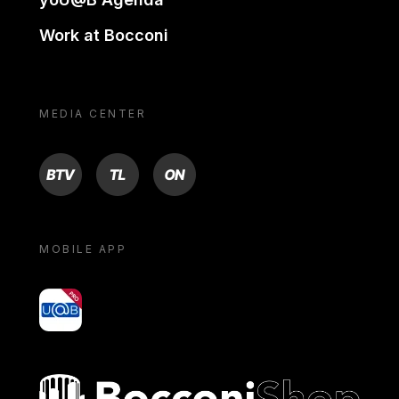
Work at Bocconi
MEDIA CENTER
BTV
TL
ON
MOBILE APP
yoU@B
Bocconi shop