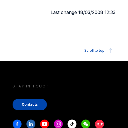
Last change 18/03/2008 12:33
Scroll to top
STAY IN TOUCH
Contacts
Stay in touch
Facebook
Linkedin
Youtube
Instagram
Tiktok
Weechat
Xiaohongshu/