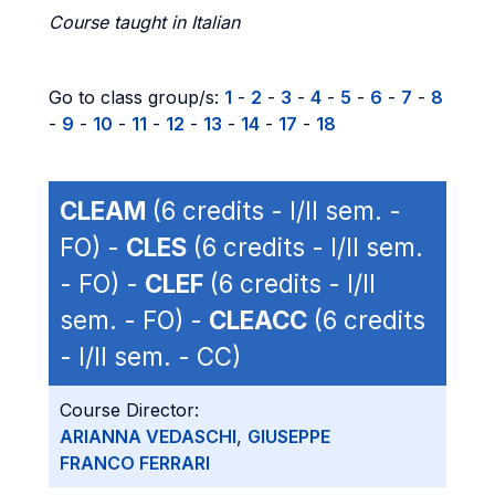
Course taught in Italian
Go to class group/s:
1
-
2
-
3
-
4
-
5
-
6
-
7
-
8
-
9
-
10
-
11
-
12
-
13
-
14
-
17
-
18
CLEAM
(6 credits - I/II sem. -
FO) -
CLES
(6 credits - I/II sem.
- FO) -
CLEF
(6 credits - I/II
sem. - FO) -
CLEACC
(6 credits
- I/II sem. - CC)
Course Director:
ARIANNA VEDASCHI
,
GIUSEPPE
FRANCO FERRARI