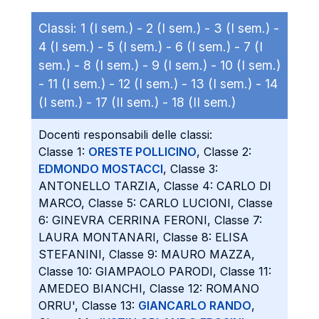
Classi:
1 (I sem.) -
2 (I sem.) -
3 (I sem.) -
4 (I sem.) -
5 (I sem.) -
6 (I sem.) -
7 (I
sem.) -
8 (I sem.) -
9 (I sem.) -
10 (I sem.)
-
11 (I sem.) -
12 (I sem.) -
13 (I sem.) -
14
(I sem.) -
17 (II sem.) -
18 (II sem.)
Docenti responsabili delle classi:
Classe 1:
ORESTE POLLICINO
, Classe 2:
EDMONDO MOSTACCI
, Classe 3:
ANTONELLO TARZIA, Classe 4: CARLO DI
MARCO, Classe 5: CARLO LUCIONI, Classe
6: GINEVRA CERRINA FERONI, Classe 7:
LAURA MONTANARI, Classe 8: ELISA
STEFANINI, Classe 9: MAURO MAZZA,
Classe 10: GIAMPAOLO PARODI, Classe 11:
AMEDEO BIANCHI, Classe 12: ROMANO
ORRU', Classe 13:
GIANCARLO RANDO
,