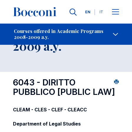
Languages
EN
IT
Contact Us
-
Course 2008-
Courses offered in Academic Programs
2008-2009 a.y.
Open s
2009 a.y.
6043 - DIRITTO
PUBBLICO
[PUBLIC LAW]
CLEAM - CLES - CLEF - CLEACC
Department of Legal Studies