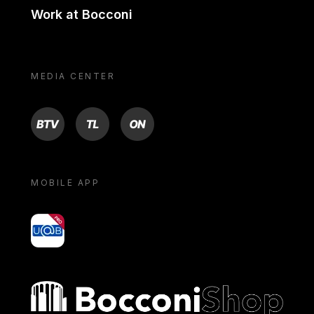
Work at Bocconi
MEDIA CENTER
BTV
TL
ON
MOBILE APP
yoU@B
Bocconi shop