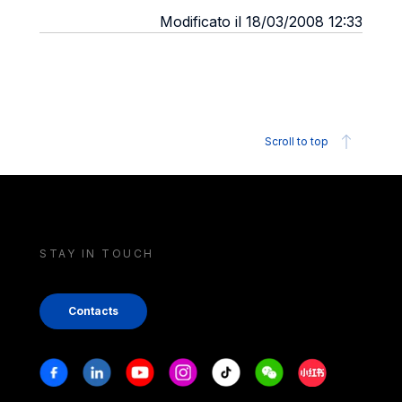
Modificato il 18/03/2008 12:33
Scroll to top
STAY IN TOUCH
Contacts
Stay in touch
Facebook
Linkedin
Youtube
Instagram
Tiktok
Weechat
Xiaohongshu/