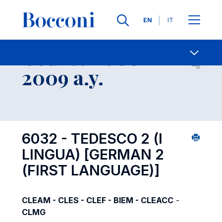
Languages
EN
IT
Contact Us
-
Course 2008-
Open s
2009 a.y.
6032 - TEDESCO 2 (I
LINGUA)
[GERMAN 2
(FIRST LANGUAGE)]
CLEAM - CLES - CLEF - BIEM - CLEACC
-
CLMG