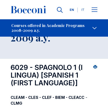
Languages
EN
IT
Contact Us
-
Course 2008-
Courses offered in Academic Programs
2008-2009 a.y.
Open s
2009 a.y.
6029 - SPAGNOLO 1 (I
LINGUA)
[SPANISH 1
(FIRST LANGUAGE)]
CLEAM - CLES - CLEF - BIEM - CLEACC
-
CLMG