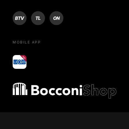
BTV
TL
ON
MOBILE APP
yoU@B
Bocconi shop