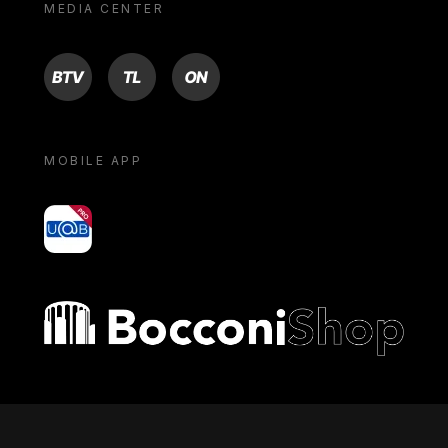
MEDIA CENTER
BTV
TL
ON
MOBILE APP
yoU@B
Bocconi shop