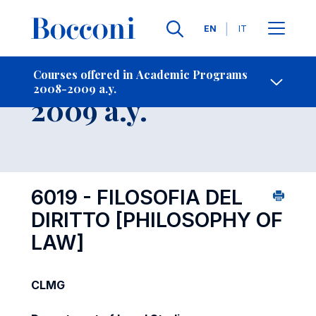
Languages
EN
IT
Contact Us
-
Course 2008-
Courses offered in Academic Programs
2008-2009 a.y.
Open s
2009 a.y.
6019 - FILOSOFIA DEL
DIRITTO
[PHILOSOPHY OF
LAW]
CLMG